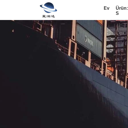
Ev
Ürün
S