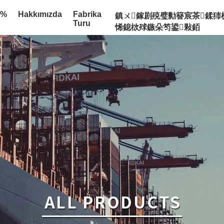
:%
Hakkımızda
Fabrika
鎮ㄨ鎵剧殑璧勬簮宸茶鍒犻
Turu
悕鎴栨殏鏃朵笉鍙敤銆