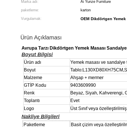
Marka adı:
Ai Yunze Furniture
paketleme:
karton
Vurgulamak:
OEM Dikdörtgen Yemek 
Ürün Açıklaması
Avrupa Tarzı Dikdörtgen Yemek Masası Sandalye 
Boyut Bilgisi
Ürün adı
Yemek masası ve sandalye 
Boyut
Tablo:L130XD80XH75CM,
Malzeme
Ahşap + mermer
GTİP Kodu
9403609990
Renk
Beyaz, Siyah, Kahverengi, Gr
Toplantı
Evet
Logo
Üst Sınıf veya özelleştirilmiş
Nakliye Bilgileri
Paketleme
Basit çizim veya özelleştiril