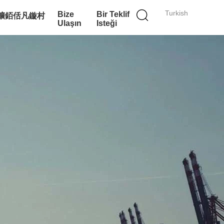
Turkish
Bize
Bir Teklif
櫎銆佸凡鏇村
Ulaşın
Isteği