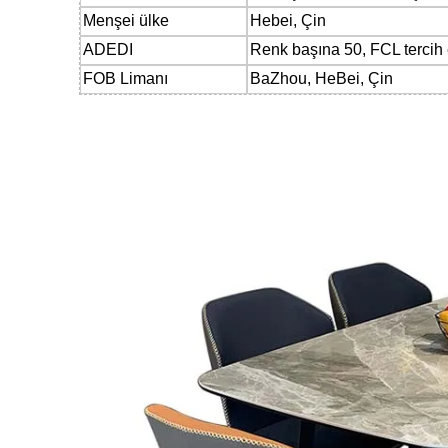
Menşei ülke
Hebei, Çin
ADEDI
Renk başına 50, FCL tercih e
FOB Limanı
BaZhou, HeBei, Çin