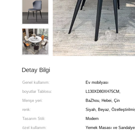
Detay Bilgi
Genel kullanım:
Ev mobilyası
boyutlar Tablosu:
L130XD80XH75CM,
Menşe yeri:
BaZhou, Hebei, Çin
renk:
Siyah, Beyaz, Özelleştirilmi
Tasarım Stili:
Modern
özel kullanım:
Yemek Masası ve Sandalyel