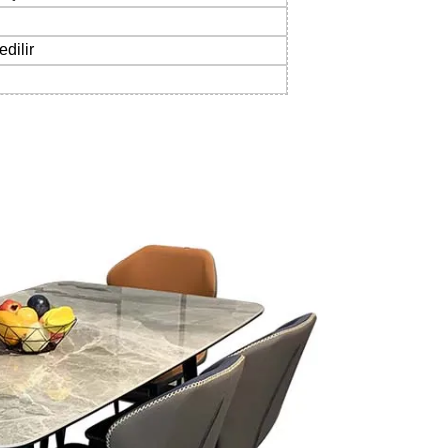
dilir
Mesaj bırakın
Sizi yakında arayacağız!