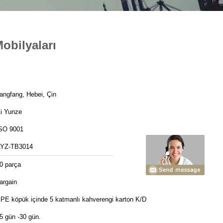
obilyaları
angfang, Hebei, Çin
i Yunze
SO 9001
YZ-TB3014
0 parça
argain
PE köpük içinde 5 katmanlı kahverengi karton K/D
5 gün -30 gün.