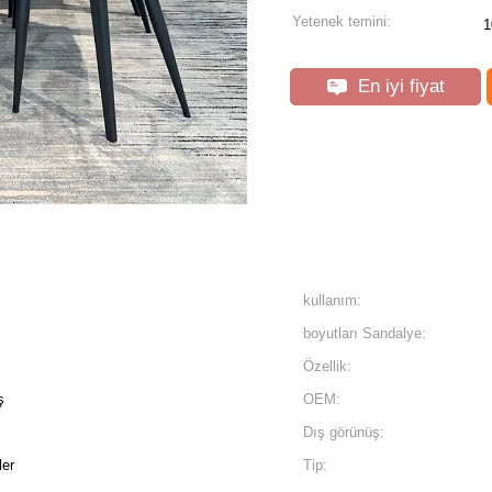
Yetenek temini:
1
En iyi fiyat
kullanım:
boyutları Sandalye:
Özellik:
ş
OEM:
Dış görünüş:
er
Tip: