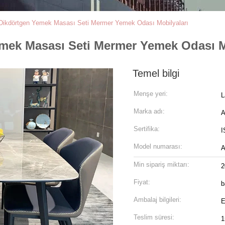
Dikdörtgen Yemek Masası Seti Mermer Yemek Odası Mobilyaları
mek Masası Seti Mermer Yemek Odası M
Temel bilgi
Menşe yeri:
L
Marka adı:
A
Sertifika:
I
Model numarası:
A
Min sipariş miktarı:
2
Fiyat:
b
Ambalaj bilgileri:
E
Teslim süresi:
1