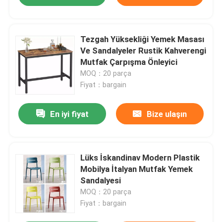
Tezgah Yüksekliği Yemek Masası
Ve Sandalyeler Rustik Kahverengi
Mutfak Çarpışma Önleyici
MOQ：20 parça
Fiyat：bargain
En iyi fiyat
Bize ulaşın
Lüks İskandinav Modern Plastik
Mobilya İtalyan Mutfak Yemek
Sandalyesi
MOQ：20 parça
Fiyat：bargain