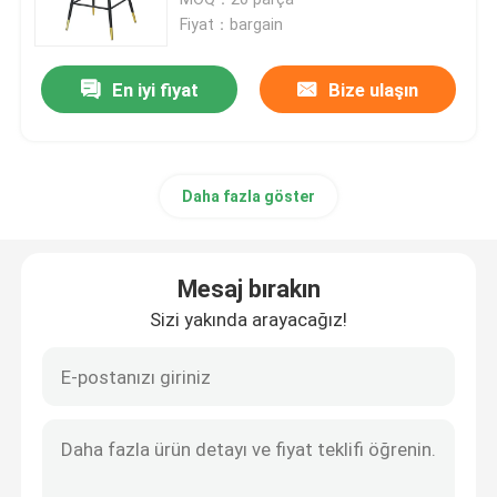
Fiyat：bargain
Yemek Masası ve Sandalyeler
En iyi fiyat
Bize ulaşın
Eames yemek sandalyesi
Daha fazla göster
Metal Çerçeve TV Dolabı
Temperli Cam Masa
Mesaj bırakın
Sizi yakında arayacağız!
Suni Mermer Yemek Masası
TV Masa Dolabı