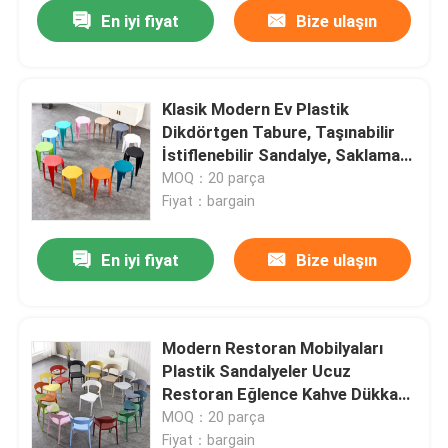
En iyi fiyat
Bize ulaşın
Klasik Modern Ev Plastik
Dikdörtgen Tabure, Taşınabilir
İstiflenebilir Sandalye, Saklaması
Kolay
MOQ：20 parça
Fiyat：bargain
En iyi fiyat
Bize ulaşın
Ana sayfa
Modern Restoran Mobilyaları
Plastik Sandalyeler Ucuz
Hakkımızda
Restoran Eğlence Kahve Dükkanı
Plastik Sandalyeleri İstifleyebilir
MOQ：20 parça
Kişiler
Fiyat：bargain