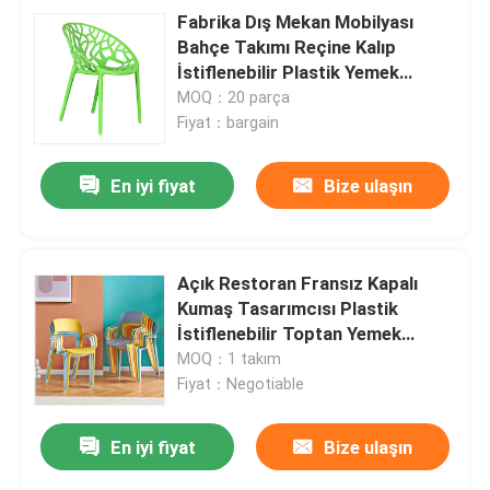
Fabrika Dış Mekan Mobilyası
Bahçe Takımı Reçine Kalıp
İstiflenebilir Plastik Yemek
Sandalyesi
MOQ：20 parça
Fiyat：bargain
En iyi fiyat
Bize ulaşın
Açık Restoran Fransız Kapalı
Kumaş Tasarımcısı Plastik
İstiflenebilir Toptan Yemek
Sandalyeleri
MOQ：1 takım
Fiyat：Negotiable
En iyi fiyat
Bize ulaşın