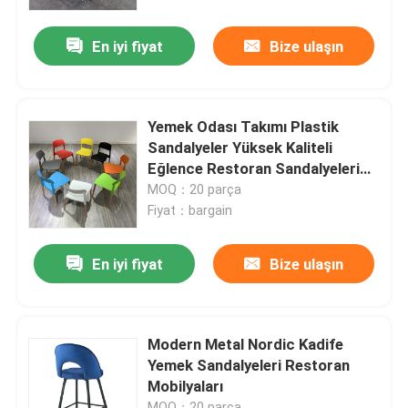
En iyi fiyat
Bize ulaşın
Ürünler
Ev Odası Mobilyaları
Yemek Odası Takımı Plastik
Sandalyeler Yüksek Kaliteli
Salon mobilyası
Eğlence Restoran Sandalyeleri
Modern Ev Mobilyaları
MOQ：20 parça
Fiyat：bargain
Yemek Odası Mobilyaları
En iyi fiyat
Bize ulaşın
Özel TV Dolabı
Bar Taburesi
Modern Metal Nordic Kadife
Yemek Sandalyeleri Restoran
Mobilyaları
Özel Sehpalar
MOQ：20 parça