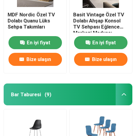
MDF Nordic Özel TV
Basit Vintage Özel TV
Dolabı Quanu Lüks
Dolabı Ahşap Konsol
Sehpa Takımları
TV Sehpası Eğlence
Merkezi Medyası
En iyi fiyat
En iyi fiyat
Bize ulaşın
Bize ulaşın
Bar Taburesi
(9)