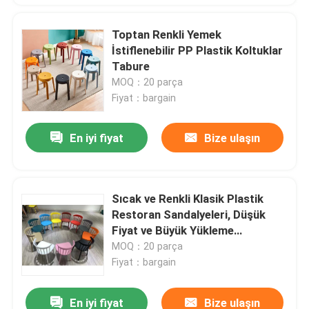
Toptan Renkli Yemek
İstiflenebilir PP Plastik Koltuklar
Tabure
MOQ：20 parça
Fiyat：bargain
En iyi fiyat
Bize ulaşın
Sıcak ve Renkli Klasik Plastik
Restoran Sandalyeleri, Düşük
Fiyat ve Büyük Yükleme
Kapasitesi ile İstiflenebilir
MOQ：20 parça
Fiyat：bargain
En iyi fiyat
Bize ulaşın