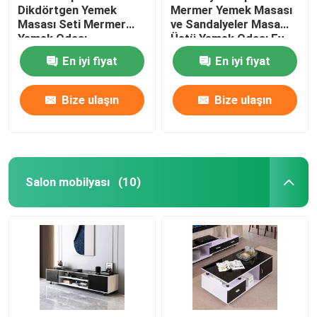
Dikdörtgen Yemek
Mermer Yemek Masası
Masası Seti Mermer
ve Sandalyeler Masa
Yemek Odası
Üstü Yemek Odası Ev
Mobilyaları
Mobilyaları
En iyi fiyat
En iyi fiyat
Bize ulaşın
Bize ulaşın
Salon mobilyası
(10)