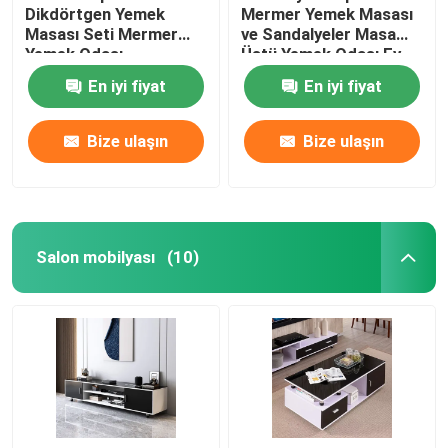
Dikdörtgen Yemek
Mermer Yemek Masası
Masası Seti Mermer
ve Sandalyeler Masa
Yemek Odası
Üstü Yemek Odası Ev
Mobilyaları
Mobilyaları
En iyi fiyat
En iyi fiyat
Bize ulaşın
Bize ulaşın
Salon mobilyası
(10)