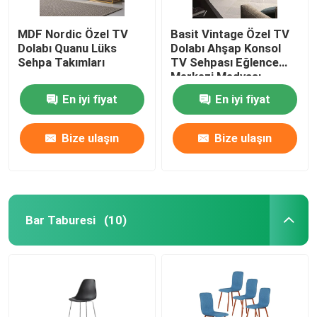
MDF Nordic Özel TV
Basit Vintage Özel TV
Dolabı Quanu Lüks
Dolabı Ahşap Konsol
Sehpa Takımları
TV Sehpası Eğlence
Merkezi Medyası
En iyi fiyat
En iyi fiyat
Bize ulaşın
Bize ulaşın
Bar Taburesi
(10)