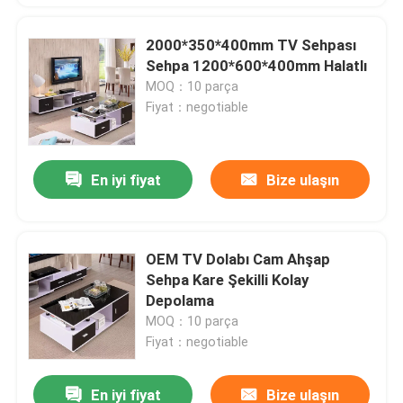
2000*350*400mm TV Sehpası
Sehpa 1200*600*400mm Halatlı
MOQ：10 parça
Fiyat：negotiable
En iyi fiyat
Bize ulaşın
OEM TV Dolabı Cam Ahşap
Sehpa Kare Şekilli Kolay
Depolama
MOQ：10 parça
Fiyat：negotiable
En iyi fiyat
Bize ulaşın