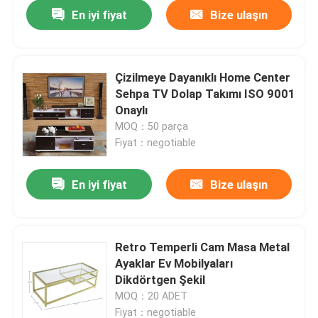
En iyi fiyat
Bize ulaşın
Çizilmeye Dayanıklı Home Center
Sehpa TV Dolap Takımı ISO 9001
Onaylı
MOQ：50 parça
Fiyat：negotiable
En iyi fiyat
Bize ulaşın
Ev
Retro Temperli Cam Masa Metal
Ayaklar Ev Mobilyaları
Ürün:% s
Dikdörtgen Şekil
MOQ：20 ADET
Hakkımızda
Fiyat：negotiable