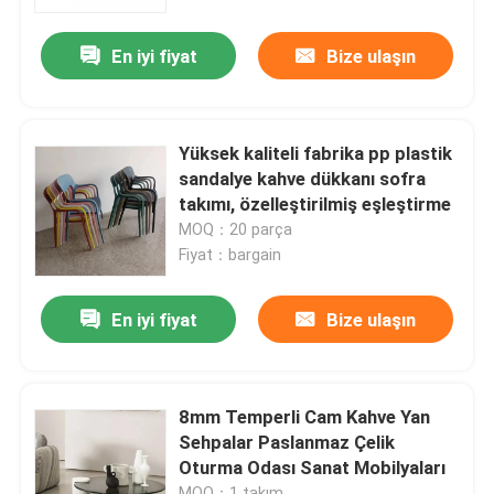
En iyi fiyat
Bize ulaşın
Fabrika turu
鎮ㄨ鎵剧殑璧勬簮宸茶鍒犻櫎銆佸凡鏇村悕鎴栨殏鏃
Yüksek kaliteli fabrika pp plastik
sandalye kahve dükkanı sofra
Bize Ulaşın
takımı, özelleştirilmiş eşleştirme
MOQ：20 parça
Fiyat：bargain
Bir teklif isteği
En iyi fiyat
Bize ulaşın
Ev Odası Mobilyaları
Salon mobilyası
8mm Temperli Cam Kahve Yan
Sehpalar Paslanmaz Çelik
Oturma Odası Sanat Mobilyaları
Yemek Odası Mobilyaları
MOQ：1 takım