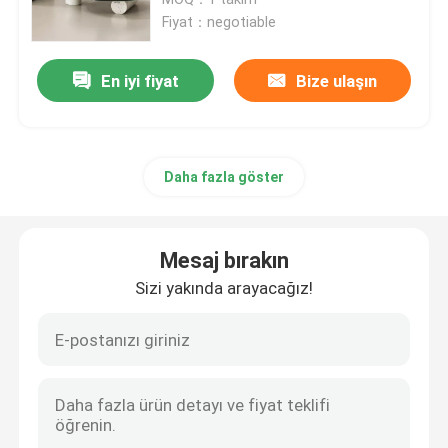
Fiyat：negotiable
Özel TV Dolabı
En iyi fiyat
Bize ulaşın
Bar Taburesi
Daha fazla göster
Özel Sehpalar
Yemek Masası ve Sandalyeler
Mesaj bırakın
Sizi yakında arayacağız!
Eames yemek sandalyesi
Metal Çerçeve TV Dolabı
Temperli Cam Masa