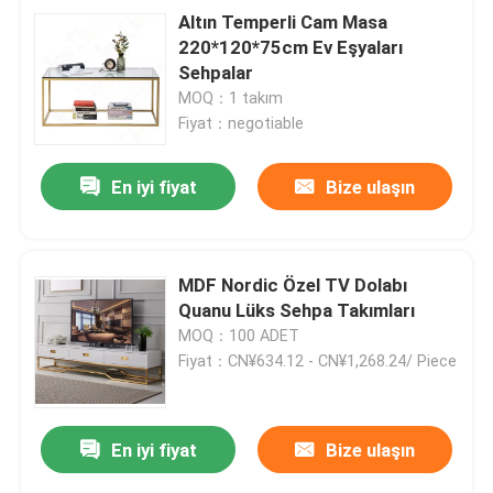
Altın Temperli Cam Masa
220*120*75cm Ev Eşyaları
Sehpalar
MOQ：1 takım
Fiyat：negotiable
En iyi fiyat
Bize ulaşın
MDF Nordic Özel TV Dolabı
Quanu Lüks Sehpa Takımları
MOQ：100 ADET
Fiyat：CN¥634.12 - CN¥1,268.24/ Piece
En iyi fiyat
Bize ulaşın