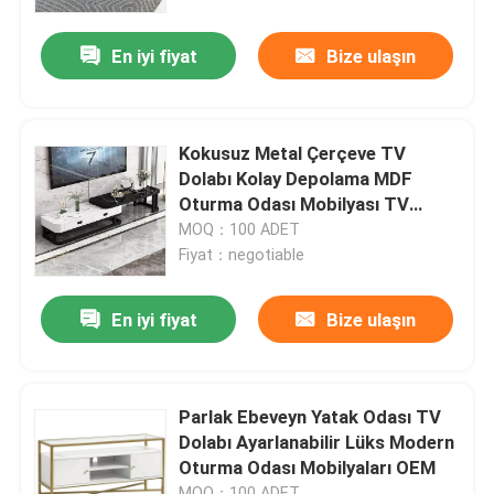
En iyi fiyat
Bize ulaşın
Fabrika turu
鎮ㄨ鎵剧殑璧勬簮宸茶鍒犻櫎銆佸凡鏇村悕鎴栨殏鏃
Kokusuz Metal Çerçeve TV
Dolabı Kolay Depolama MDF
Bize Ulaşın
Oturma Odası Mobilyası TV
Sehpası
MOQ：100 ADET
Fiyat：negotiable
Bir teklif isteği
En iyi fiyat
Bize ulaşın
Ev Odası Mobilyaları
Salon mobilyası
Parlak Ebeveyn Yatak Odası TV
Dolabı Ayarlanabilir Lüks Modern
Oturma Odası Mobilyaları OEM
Yemek Odası Mobilyaları
MOQ：100 ADET