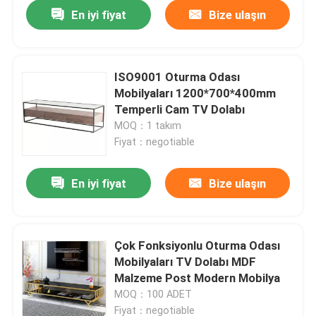
En iyi fiyat
Bize ulaşın
ISO9001 Oturma Odası
Mobilyaları 1200*700*400mm
Temperli Cam TV Dolabı
MOQ：1 takım
Fiyat：negotiable
En iyi fiyat
Bize ulaşın
Ev
Çok Fonksiyonlu Oturma Odası
Mobilyaları TV Dolabı MDF
Ürün:% s
Malzeme Post Modern Mobilya
MOQ：100 ADET
Hakkımızda
Fiyat：negotiable