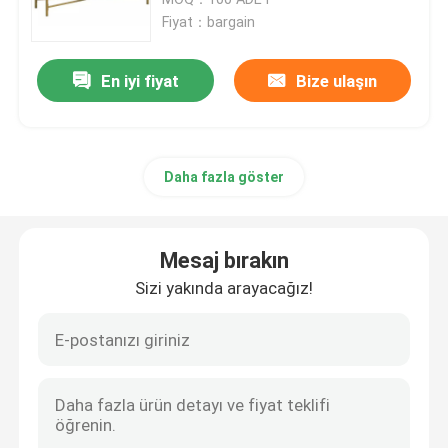
Fiyat：bargain
Özel TV Dolabı
En iyi fiyat
Bize ulaşın
Bar Taburesi
Daha fazla göster
Özel Sehpalar
Yemek Masası ve Sandalyeler
Mesaj bırakın
Sizi yakında arayacağız!
Eames yemek sandalyesi
Metal Çerçeve TV Dolabı
Temperli Cam Masa