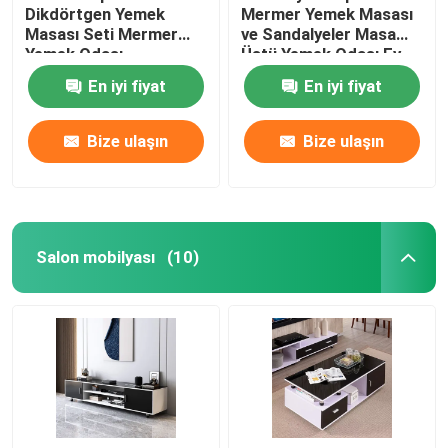
Dikdörtgen Yemek
Mermer Yemek Masası
Masası Seti Mermer
ve Sandalyeler Masa
Yemek Odası
Üstü Yemek Odası Ev
Mobilyaları
Mobilyaları
En iyi fiyat
En iyi fiyat
Bize ulaşın
Bize ulaşın
Salon mobilyası
(10)