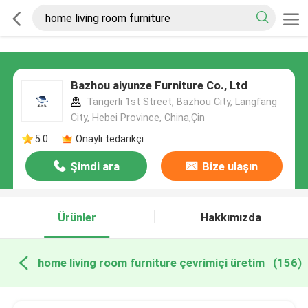
Bazhou aiyunze Furniture Co., Ltd
Tangerli 1st Street, Bazhou City, Langfang
City, Hebei Province, China,Çin
5.0
Onaylı tedarikçi
Şimdi ara
Bize ulaşın
Ürünler
Hakkımızda
home living room furniture çevrimiçi üretim
(156)