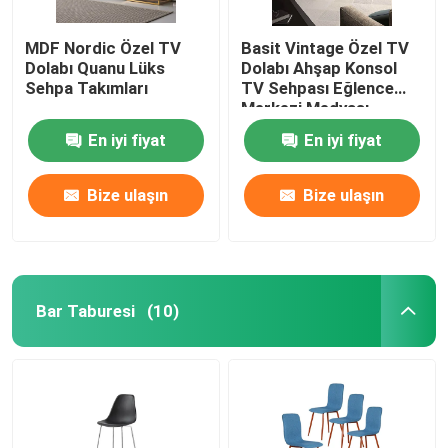
MDF Nordic Özel TV
Basit Vintage Özel TV
Dolabı Quanu Lüks
Dolabı Ahşap Konsol
Sehpa Takımları
TV Sehpası Eğlence
Merkezi Medyası
En iyi fiyat
En iyi fiyat
Bize ulaşın
Bize ulaşın
Bar Taburesi
(10)