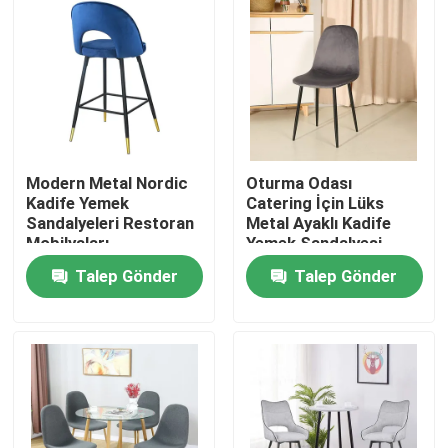
Modern Metal Nordic
Oturma Odası
Kadife Yemek
Catering İçin Lüks
Sandalyeleri Restoran
Metal Ayaklı Kadife
Mobilyaları
Yemek Sandalyesi
Talep Gönder
Talep Gönder
Ana sayfa
Hakkımızda
Kişiler