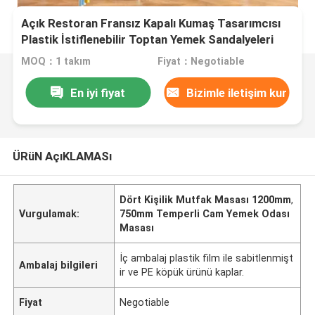
Açık Restoran Fransız Kapalı Kumaş Tasarımcısı
Plastik İstiflenebilir Toptan Yemek Sandalyeleri
MOQ：1 takım
Fiyat：Negotiable
En iyi fiyat
Bizimle iletişim kur
ÜRüN AçıKLAMASı
Dört Kişilik Mutfak Masası 1200mm
,
Vurgulamak:
750mm Temperli Cam Yemek Odası
Masası
İç ambalaj plastik film ile sabitlenmişt
Ambalaj bilgileri
ir ve PE köpük ürünü kaplar.
Fiyat
Negotiable