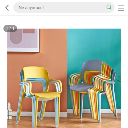
1
/
1