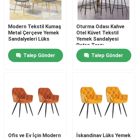
Ürünler
Modern Tekstil Kumaş
Oturma Odası Kahve
Metal Çerçeve Yemek
Otel Küvet Tekstil
Ev Odası Mobilyaları
Sandalyeleri Lüks
Yemek Sandalyesi
Retro Tarzı
Talep Gönder
Talep Gönder
Salon mobilyası
Yemek Odası Mobilyaları
Özel TV Dolabı
Bar Taburesi
Ofis ve Ev İçin Modern
İskandinav Lüks Yemek
Özel Sehpalar