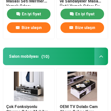
Masası Seti Mermer
ve Sandalyeler Masa
Yemek Odası
Üstü Yemek Odası Ev
Mobilyaları
Mobilyaları
En iyi fiyat
En iyi fiyat
Bize ulaşın
Bize ulaşın
Salon mobilyası
(10)
Çok Fonksiyonlu
OEM TV Dolabı Cam