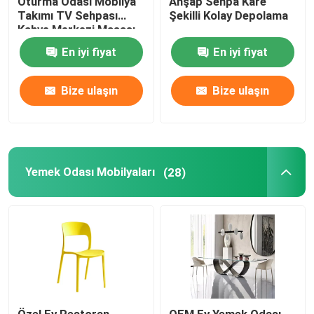
Oturma Odası Mobilya
Ahşap Sehpa Kare
Takımı TV Sehpası
Şekilli Kolay Depolama
Kahve Merkezi Masası
En iyi fiyat
En iyi fiyat
Bize ulaşın
Bize ulaşın
Yemek Odası Mobilyaları
(28)
Özel Ev Restoran
OEM Ev Yemek Odası