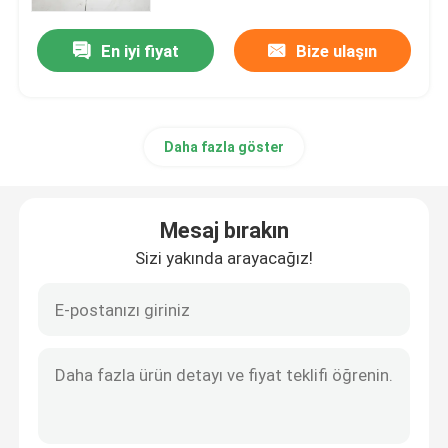
En iyi fiyat
Bize ulaşın
Ürünler
Ev Odası Mobilyaları
Daha fazla göster
Salon mobilyası
Mesaj bırakın
Yemek Odası Mobilyaları
Sizi yakında arayacağız!
Özel TV Dolabı
Bar Taburesi
Özel Sehpalar