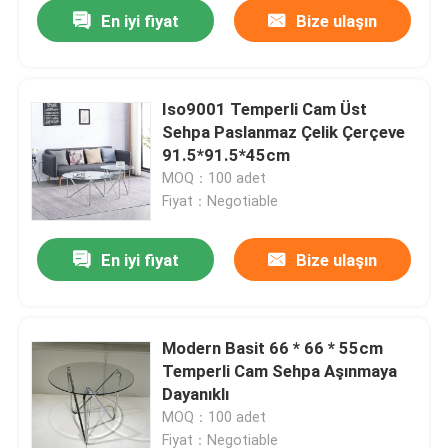
En iyi fiyat
Bize ulaşın
Iso9001 Temperli Cam Üst
Sehpa Paslanmaz Çelik Çerçeve
91.5*91.5*45cm
MOQ：100 adet
Fiyat：Negotiable
En iyi fiyat
Bize ulaşın
Ana sayfa
Modern Basit 66 * 66 * 55cm
Temperli Cam Sehpa Aşınmaya
Hakkımızda
Dayanıklı
MOQ：100 adet
Kişiler
Fiyat：Negotiable