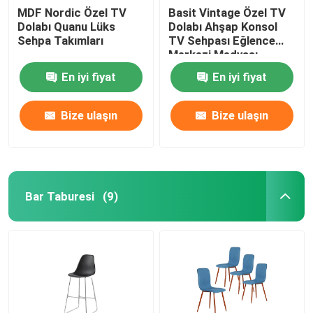
MDF Nordic Özel TV
Basit Vintage Özel TV
Dolabı Quanu Lüks
Dolabı Ahşap Konsol
Sehpa Takımları
TV Sehpası Eğlence
Merkezi Medyası
En iyi fiyat
En iyi fiyat
Bize ulaşın
Bize ulaşın
Bar Taburesi
(9)