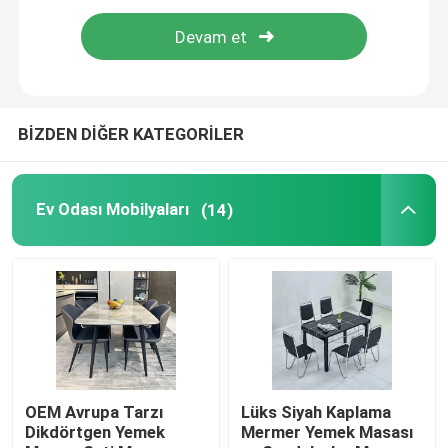
Yemek Masası ve Sandalyeler
Eames yemek sandalyesi
BİZDEN DİĞER KATEGORİLER
Metal Çerçeve TV Dolabı
Ev Odası Mobilyaları
(14)
Temperli Cam Masa
Suni Mermer Yemek Masası
TV Masa Dolabı
OEM Avrupa Tarzı
Lüks Siyah Kaplama
Dikdörtgen Yemek
Mermer Yemek Masası