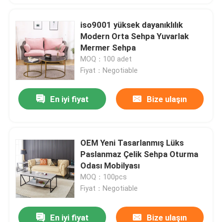
iso9001 yüksek dayanıklılık
Modern Orta Sehpa Yuvarlak
Mermer Sehpa
MOQ：100 adet
Fiyat：Negotiable
En iyi fiyat
Bize ulaşın
OEM Yeni Tasarlanmış Lüks
Paslanmaz Çelik Sehpa Oturma
Odası Mobilyası
MOQ：100pcs
Fiyat：Negotiable
En iyi fiyat
Bize ulaşın