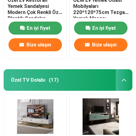
Yemek Sandalyesi
Mobilyaları
Modern Çok Renkli Özel
220*120*75cm Tezgah
Plastik Sandalye
Yemek Masası
En iyi fiyat
En iyi fiyat
Bize ulaşın
Bize ulaşın
Özel TV Dolabı
(17)